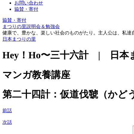
お問い合わせ
協賛・寄付
協賛・寄付
まつりの里説明会＆勉強会
健康で、豊かな、楽しい社会のものがたり。主人公は、私達
日本まつりの里
Hey！Ho〜三十六計 | 日
マンガ教養講座
第二十四計：仮道伐虢（かど
前話
次話