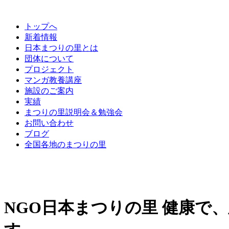
トップへ
新着情報
日本まつりの里とは
団体について
プロジェクト
マンガ教養講座
施設のご案内
実績
まつりの里説明会＆勉強会
お問い合わせ
ブログ
全国各地のまつりの里
NGO日本まつりの里 健康で