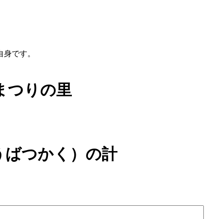
自身です。
本まつりの里
うばつかく）の計