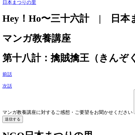
日本まつりの里
Hey！Ho〜三十六計 | 日
マンガ教養講座
第十八計：擒賊擒王（きんぞ
前話
次話
マンガ教養講座に対するご感想・ご要望をお聞かせください