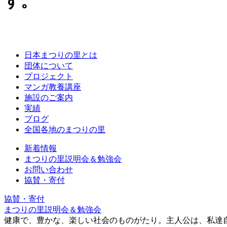
す。
日本まつりの里とは
団体について
プロジェクト
マンガ教養講座
施設のご案内
実績
ブログ
全国各地のまつりの里
新着情報
まつりの里説明会＆勉強会
お問い合わせ
協賛・寄付
協賛・寄付
まつりの里説明会＆勉強会
健康で、豊かな、楽しい社会のものがたり。主人公は、私達