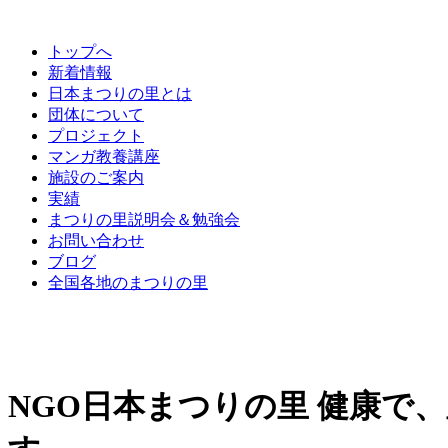
トップへ
新着情報
日本まつりの里とは
団体について
プロジェクト
マンガ教養講座
施設のご案内
実績
まつりの里説明会＆勉強会
お問い合わせ
ブログ
全国各地のまつりの里
NGO日本まつりの里 健康で